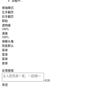
加载中...
卷轴模式
左手翻页
右手翻页
帮助
透明度
100%
速度
100%
弹幕头像
恢复默认
菜单
菜单
菜单
菜单
反馈报错
0/20
发送