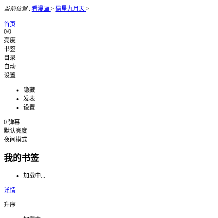
当前位置
:
看漫画
>
偷星九月天
>
首页
0/0
亮度
书签
目录
自动
设置
隐藏
发表
设置
0
弹幕
默认亮度
夜间模式
我的书签
加载中...
详情
升序