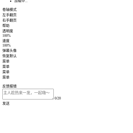
加载中...
卷轴模式
左手翻页
右手翻页
帮助
透明度
100%
速度
100%
弹幕头像
恢复默认
菜单
菜单
菜单
菜单
反馈报错
0/20
发送