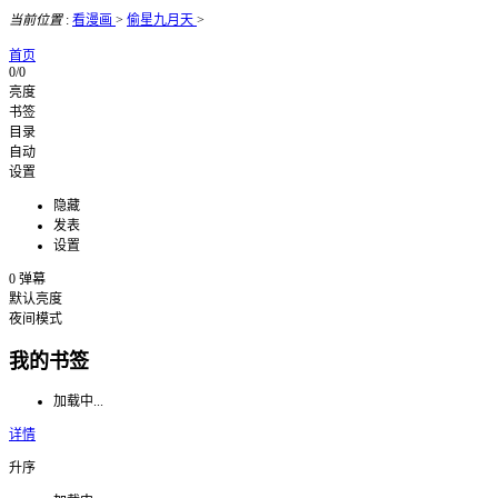
当前位置
:
看漫画
>
偷星九月天
>
首页
0/0
亮度
书签
目录
自动
设置
隐藏
发表
设置
0
弹幕
默认亮度
夜间模式
我的书签
加载中...
详情
升序