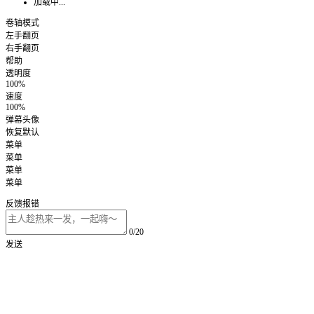
加载中...
卷轴模式
左手翻页
右手翻页
帮助
透明度
100%
速度
100%
弹幕头像
恢复默认
菜单
菜单
菜单
菜单
反馈报错
0/20
发送