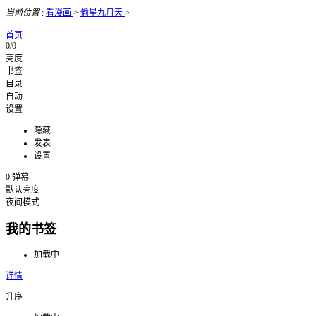
当前位置
:
看漫画
>
偷星九月天
>
首页
0/0
亮度
书签
目录
自动
设置
隐藏
发表
设置
0
弹幕
默认亮度
夜间模式
我的书签
加载中...
详情
升序