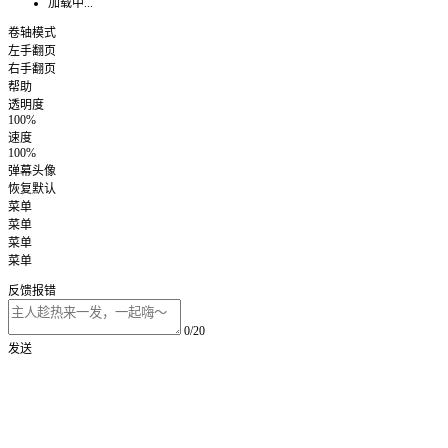
加载中...
卷轴模式
左手翻页
右手翻页
帮助
透明度
100%
速度
100%
弹幕头像
恢复默认
菜单
菜单
菜单
菜单
反馈报错
0/20
发送