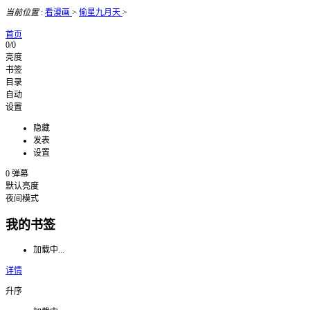
当前位置
:
看漫画
>
偷星九月天
>
首页
0/0
亮度
书签
目录
自动
设置
隐藏
发表
设置
0
弹幕
默认亮度
夜间模式
我的书签
加载中...
详情
升序