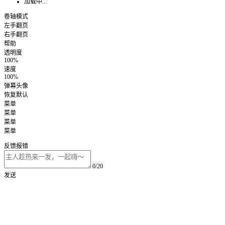
加载中...
卷轴模式
左手翻页
右手翻页
帮助
透明度
100%
速度
100%
弹幕头像
恢复默认
菜单
菜单
菜单
菜单
反馈报错
0/20
发送