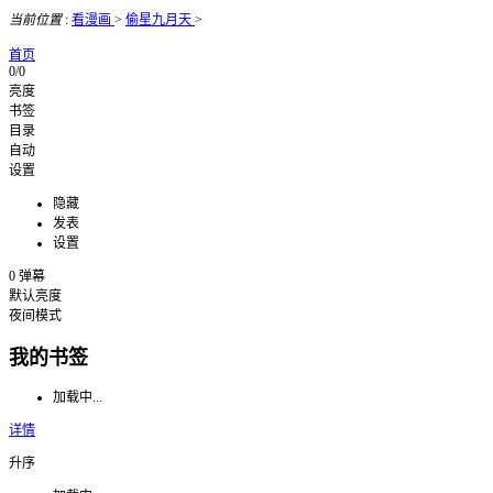
当前位置
:
看漫画
>
偷星九月天
>
首页
0/0
亮度
书签
目录
自动
设置
隐藏
发表
设置
0
弹幕
默认亮度
夜间模式
我的书签
加载中...
详情
升序