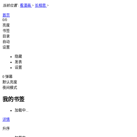
当前位置
:
看漫画
>
长相思
>
首页
0/0
亮度
书签
目录
自动
设置
隐藏
发表
设置
0
弹幕
默认亮度
夜间模式
我的书签
加载中...
详情
升序