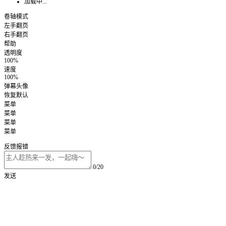
加载中...
卷轴模式
左手翻页
右手翻页
帮助
透明度
100%
速度
100%
弹幕头像
恢复默认
菜单
菜单
菜单
菜单
反馈报错
0/20
发送