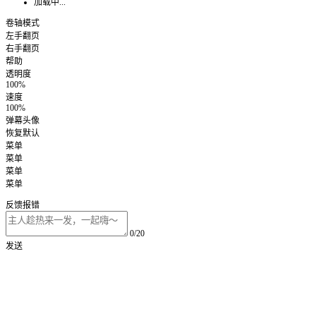
加载中...
卷轴模式
左手翻页
右手翻页
帮助
透明度
100%
速度
100%
弹幕头像
恢复默认
菜单
菜单
菜单
菜单
反馈报错
0/20
发送