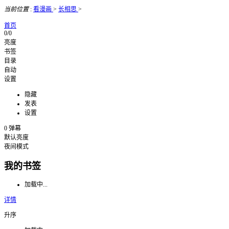
当前位置
:
看漫画
>
长相思
>
首页
0/0
亮度
书签
目录
自动
设置
隐藏
发表
设置
0
弹幕
默认亮度
夜间模式
我的书签
加载中...
详情
升序