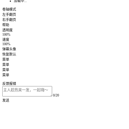
加载中...
卷轴模式
左手翻页
右手翻页
帮助
透明度
100%
速度
100%
弹幕头像
恢复默认
菜单
菜单
菜单
菜单
反馈报错
0/20
发送