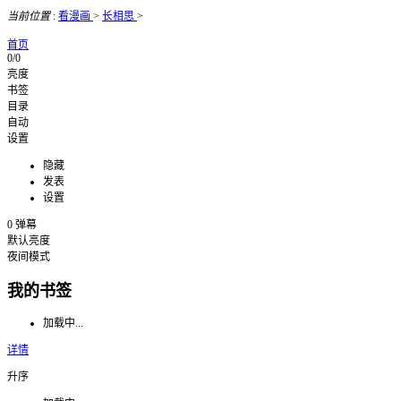
当前位置
:
看漫画
>
长相思
>
首页
0/0
亮度
书签
目录
自动
设置
隐藏
发表
设置
0
弹幕
默认亮度
夜间模式
我的书签
加载中...
详情
升序