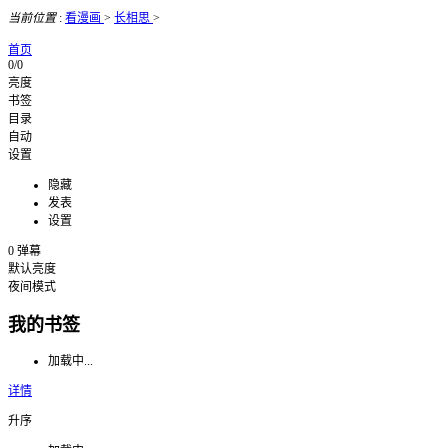
当前位置
:
看漫画
>
长相思
>
首页
0/0
亮度
书签
目录
自动
设置
隐藏
发表
设置
0
弹幕
默认亮度
夜间模式
我的书签
加载中...
详情
升序