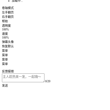
加载中...
卷轴模式
左手翻页
右手翻页
帮助
透明度
100%
速度
100%
弹幕头像
恢复默认
菜单
菜单
菜单
菜单
反馈报错
0/20
发送