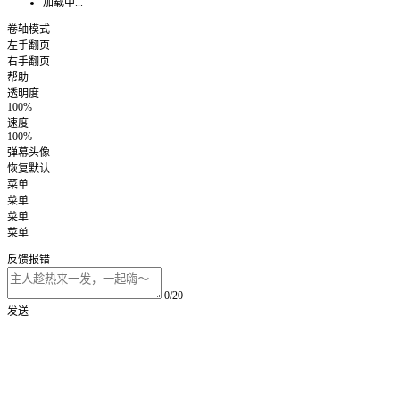
加载中...
卷轴模式
左手翻页
右手翻页
帮助
透明度
100%
速度
100%
弹幕头像
恢复默认
菜单
菜单
菜单
菜单
反馈报错
0/20
发送