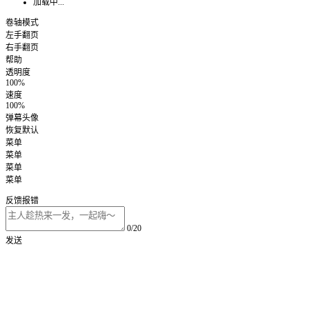
加载中...
卷轴模式
左手翻页
右手翻页
帮助
透明度
100%
速度
100%
弹幕头像
恢复默认
菜单
菜单
菜单
菜单
反馈报错
0/20
发送