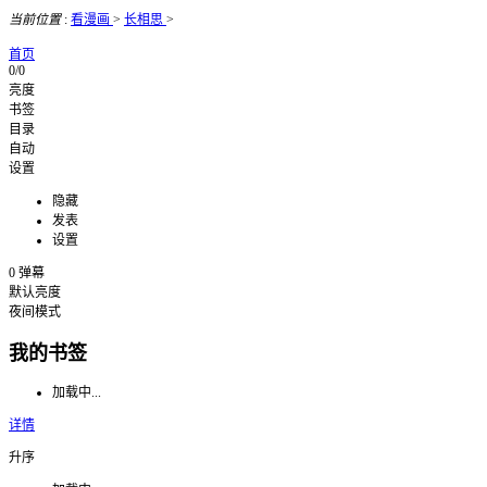
当前位置
:
看漫画
>
长相思
>
首页
0/0
亮度
书签
目录
自动
设置
隐藏
发表
设置
0
弹幕
默认亮度
夜间模式
我的书签
加载中...
详情
升序