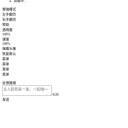
加载中...
卷轴模式
左手翻页
右手翻页
帮助
透明度
100%
速度
100%
弹幕头像
恢复默认
菜单
菜单
菜单
菜单
反馈报错
0/20
发送