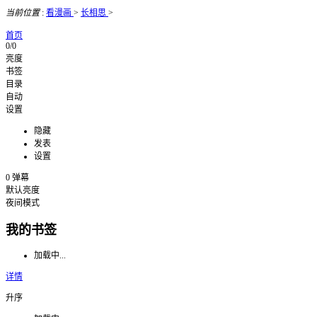
当前位置
:
看漫画
>
长相思
>
首页
0/0
亮度
书签
目录
自动
设置
隐藏
发表
设置
0
弹幕
默认亮度
夜间模式
我的书签
加载中...
详情
升序