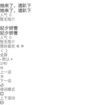
她来了，请趴下
她来了，请趴下
人气 0
暂无简介
妃夕妍雪
妃夕妍雪
人气 0
暂无简介
猜你喜欢
全屏
-
默认
+
1/40
上一话
下一话
夜间模式
上下滚动