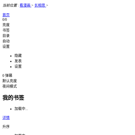
当前位置
:
看漫画
>
长相思
>
首页
0/0
亮度
书签
目录
自动
设置
隐藏
发表
设置
0
弹幕
默认亮度
夜间模式
我的书签
加载中...
详情
升序