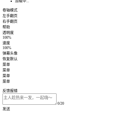
加载中...
卷轴模式
左手翻页
右手翻页
帮助
透明度
100%
速度
100%
弹幕头像
恢复默认
菜单
菜单
菜单
菜单
反馈报错
0/20
发送