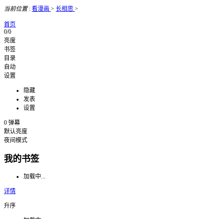
当前位置
:
看漫画
>
长相思
>
首页
0/0
亮度
书签
目录
自动
设置
隐藏
发表
设置
0
弹幕
默认亮度
夜间模式
我的书签
加载中...
详情
升序