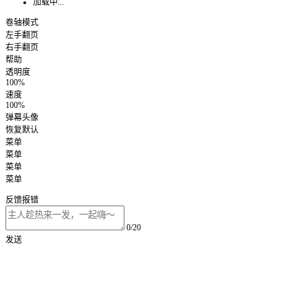
加载中...
卷轴模式
左手翻页
右手翻页
帮助
透明度
100%
速度
100%
弹幕头像
恢复默认
菜单
菜单
菜单
菜单
反馈报错
0/20
发送