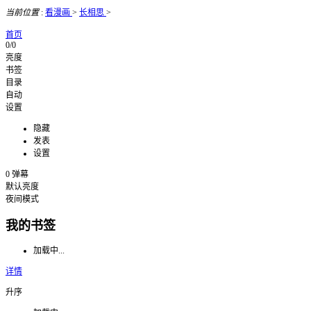
当前位置
:
看漫画
>
长相思
>
首页
0/0
亮度
书签
目录
自动
设置
隐藏
发表
设置
0
弹幕
默认亮度
夜间模式
我的书签
加载中...
详情
升序