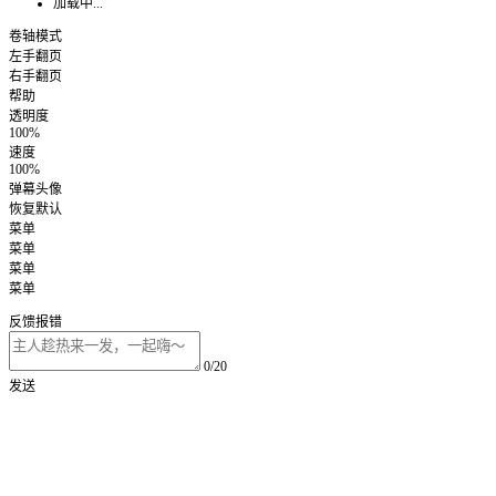
加载中...
卷轴模式
左手翻页
右手翻页
帮助
透明度
100%
速度
100%
弹幕头像
恢复默认
菜单
菜单
菜单
菜单
反馈报错
0/20
发送