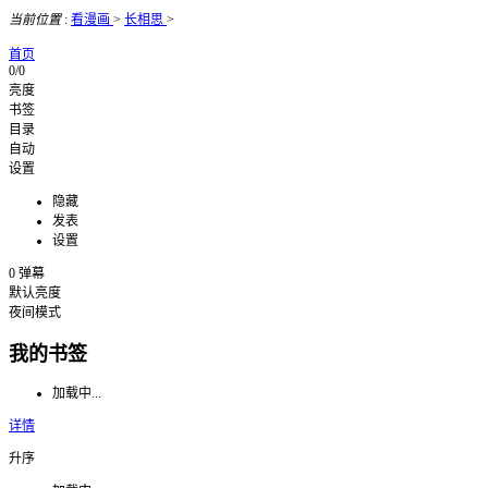
当前位置
:
看漫画
>
长相思
>
首页
0/0
亮度
书签
目录
自动
设置
隐藏
发表
设置
0
弹幕
默认亮度
夜间模式
我的书签
加载中...
详情
升序