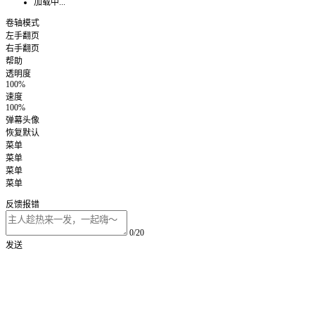
加载中...
卷轴模式
左手翻页
右手翻页
帮助
透明度
100%
速度
100%
弹幕头像
恢复默认
菜单
菜单
菜单
菜单
反馈报错
0/20
发送