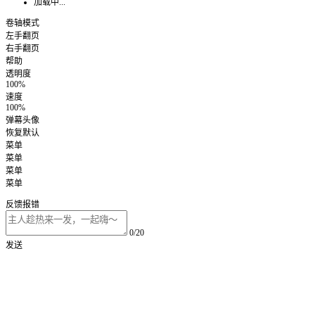
加载中...
卷轴模式
左手翻页
右手翻页
帮助
透明度
100%
速度
100%
弹幕头像
恢复默认
菜单
菜单
菜单
菜单
反馈报错
0/20
发送