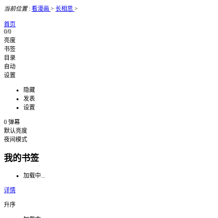
当前位置
:
看漫画
>
长相思
>
首页
0/0
亮度
书签
目录
自动
设置
隐藏
发表
设置
0
弹幕
默认亮度
夜间模式
我的书签
加载中...
详情
升序