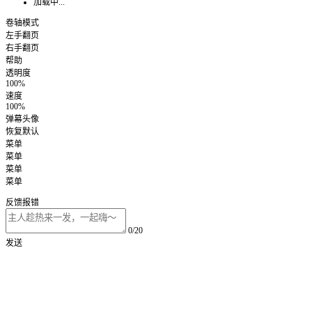
加载中...
卷轴模式
左手翻页
右手翻页
帮助
透明度
100%
速度
100%
弹幕头像
恢复默认
菜单
菜单
菜单
菜单
反馈报错
0/20
发送