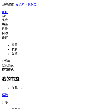
当前位置
:
看漫画
>
长相思
>
首页
0/0
亮度
书签
目录
自动
设置
隐藏
发表
设置
0
弹幕
默认亮度
夜间模式
我的书签
加载中...
详情
升序