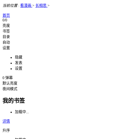
当前位置
:
看漫画
>
长相思
>
首页
0/0
亮度
书签
目录
自动
设置
隐藏
发表
设置
0
弹幕
默认亮度
夜间模式
我的书签
加载中...
详情
升序