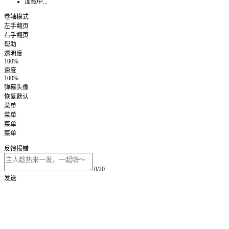
加载中...
卷轴模式
左手翻页
右手翻页
帮助
透明度
100%
速度
100%
弹幕头像
恢复默认
菜单
菜单
菜单
菜单
反馈报错
0/20
发送