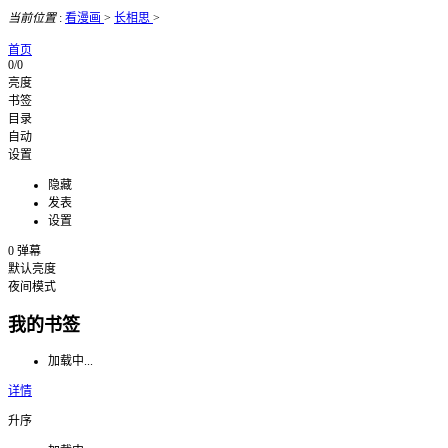
当前位置
:
看漫画
>
长相思
>
首页
0/0
亮度
书签
目录
自动
设置
隐藏
发表
设置
0
弹幕
默认亮度
夜间模式
我的书签
加载中...
详情
升序