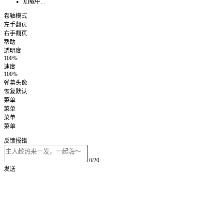
加载中...
卷轴模式
左手翻页
右手翻页
帮助
透明度
100%
速度
100%
弹幕头像
恢复默认
菜单
菜单
菜单
菜单
反馈报错
0/20
发送