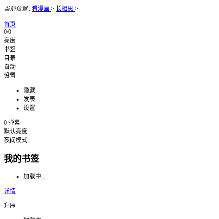
当前位置
:
看漫画
>
长相思
>
首页
0/0
亮度
书签
目录
自动
设置
隐藏
发表
设置
0
弹幕
默认亮度
夜间模式
我的书签
加载中...
详情
升序