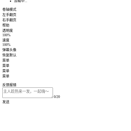
加载中...
卷轴模式
左手翻页
右手翻页
帮助
透明度
100%
速度
100%
弹幕头像
恢复默认
菜单
菜单
菜单
菜单
反馈报错
0/20
发送