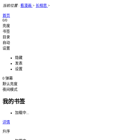
当前位置
:
看漫画
>
长相思
>
首页
0/0
亮度
书签
目录
自动
设置
隐藏
发表
设置
0
弹幕
默认亮度
夜间模式
我的书签
加载中...
详情
升序