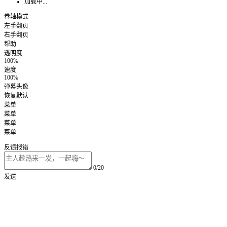
加载中...
卷轴模式
左手翻页
右手翻页
帮助
透明度
100%
速度
100%
弹幕头像
恢复默认
菜单
菜单
菜单
菜单
反馈报错
0/20
发送