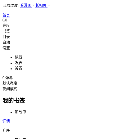
当前位置
:
看漫画
>
长相思
>
首页
0/0
亮度
书签
目录
自动
设置
隐藏
发表
设置
0
弹幕
默认亮度
夜间模式
我的书签
加载中...
详情
升序