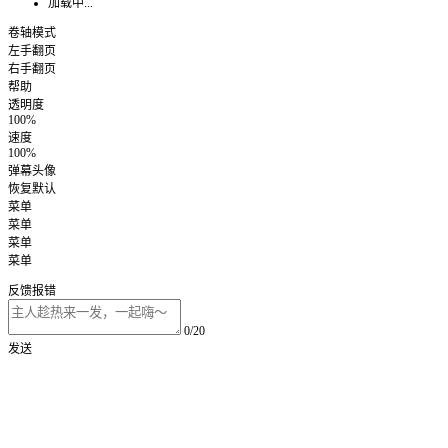
加载中...
卷轴模式
左手翻页
右手翻页
帮助
透明度
100%
速度
100%
弹幕头像
恢复默认
菜单
菜单
菜单
菜单
反馈报错
0/20
发送