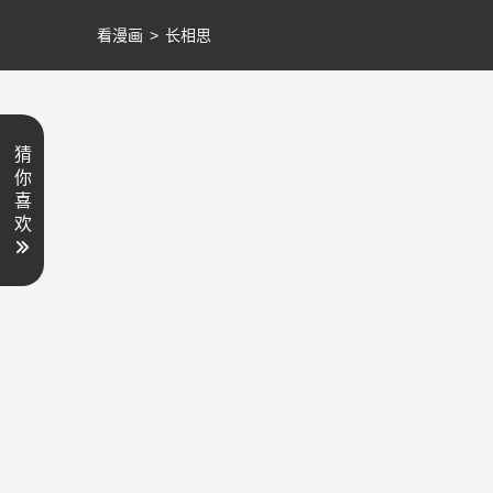
看漫画
>
长相思
猜
你
喜
欢