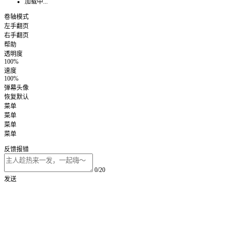
加载中...
卷轴模式
左手翻页
右手翻页
帮助
透明度
100%
速度
100%
弹幕头像
恢复默认
菜单
菜单
菜单
菜单
反馈报错
0/20
发送