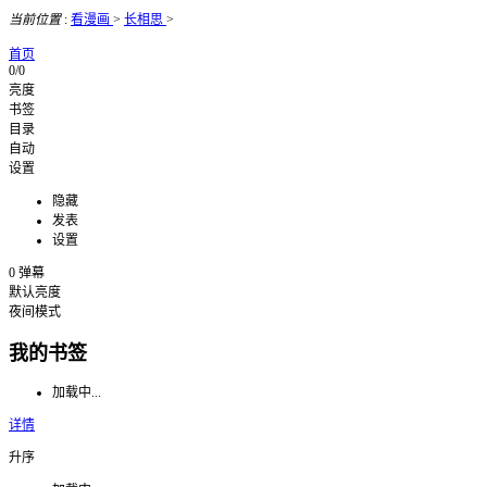
当前位置
:
看漫画
>
长相思
>
首页
0/0
亮度
书签
目录
自动
设置
隐藏
发表
设置
0
弹幕
默认亮度
夜间模式
我的书签
加载中...
详情
升序