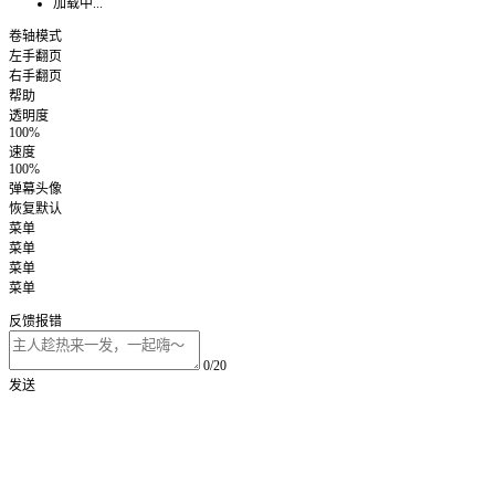
加载中...
卷轴模式
左手翻页
右手翻页
帮助
透明度
100%
速度
100%
弹幕头像
恢复默认
菜单
菜单
菜单
菜单
反馈报错
0/20
发送