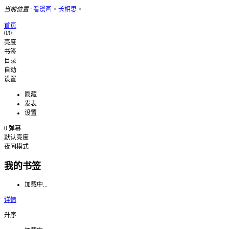
当前位置
:
看漫画
>
长相思
>
首页
0/0
亮度
书签
目录
自动
设置
隐藏
发表
设置
0
弹幕
默认亮度
夜间模式
我的书签
加载中...
详情
升序