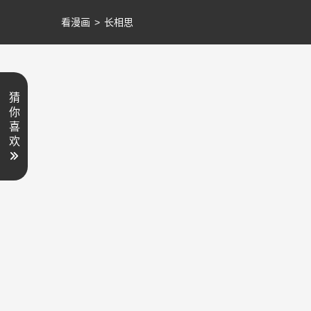
看漫画
>
长相思
猜
你
喜
欢