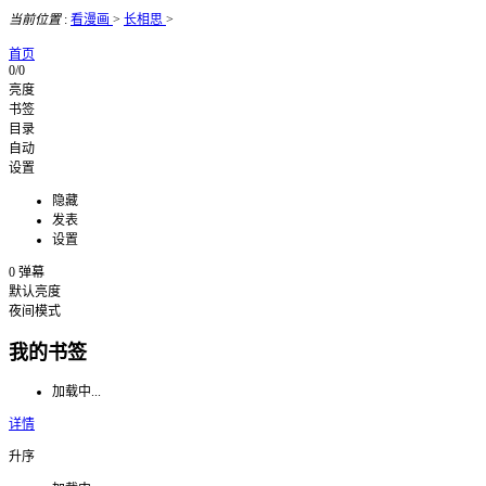
当前位置
:
看漫画
>
长相思
>
首页
0/0
亮度
书签
目录
自动
设置
隐藏
发表
设置
0
弹幕
默认亮度
夜间模式
我的书签
加载中...
详情
升序