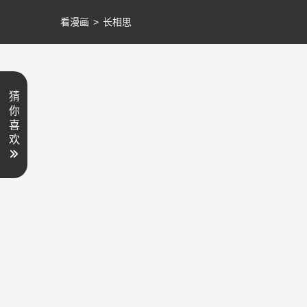
看漫画
>
长相思
猜
你
喜
欢