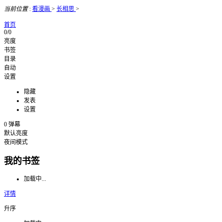
当前位置
:
看漫画
>
长相思
>
首页
0/0
亮度
书签
目录
自动
设置
隐藏
发表
设置
0
弹幕
默认亮度
夜间模式
我的书签
加载中...
详情
升序