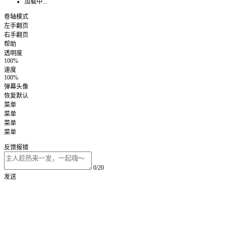
加载中...
卷轴模式
左手翻页
右手翻页
帮助
透明度
100%
速度
100%
弹幕头像
恢复默认
菜单
菜单
菜单
菜单
反馈报错
0/20
发送