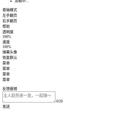
加载中...
卷轴模式
左手翻页
右手翻页
帮助
透明度
100%
速度
100%
弹幕头像
恢复默认
菜单
菜单
菜单
菜单
反馈报错
0/20
发送