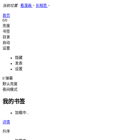
当前位置
:
看漫画
>
长相思
>
首页
0/0
亮度
书签
目录
自动
设置
隐藏
发表
设置
0
弹幕
默认亮度
夜间模式
我的书签
加载中...
详情
升序