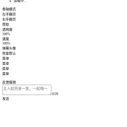
加载中...
卷轴模式
左手翻页
右手翻页
帮助
透明度
100%
速度
100%
弹幕头像
恢复默认
菜单
菜单
菜单
菜单
反馈报错
0/20
发送