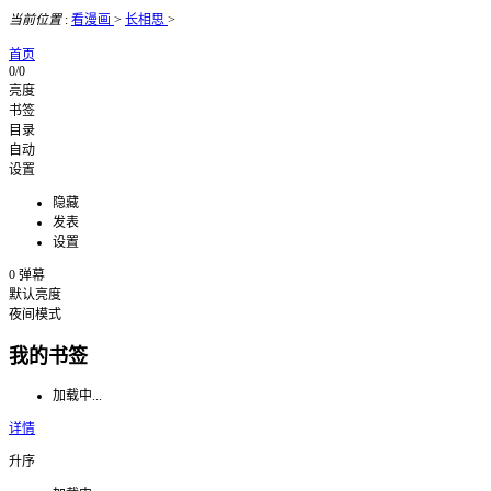
当前位置
:
看漫画
>
长相思
>
首页
0/0
亮度
书签
目录
自动
设置
隐藏
发表
设置
0
弹幕
默认亮度
夜间模式
我的书签
加载中...
详情
升序