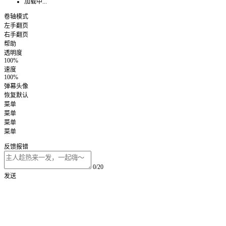
加载中...
卷轴模式
左手翻页
右手翻页
帮助
透明度
100%
速度
100%
弹幕头像
恢复默认
菜单
菜单
菜单
菜单
反馈报错
0/20
发送