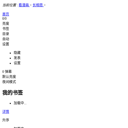
当前位置
:
看漫画
>
长相思
>
首页
0/0
亮度
书签
目录
自动
设置
隐藏
发表
设置
0
弹幕
默认亮度
夜间模式
我的书签
加载中...
详情
升序