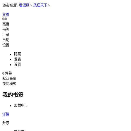
当前位置
:
看漫画
>
凤逆天下
>
首页
0/0
亮度
书签
目录
自动
设置
隐藏
发表
设置
0
弹幕
默认亮度
夜间模式
我的书签
加载中...
详情
升序