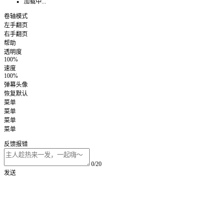
加载中...
卷轴模式
左手翻页
右手翻页
帮助
透明度
100%
速度
100%
弹幕头像
恢复默认
菜单
菜单
菜单
菜单
反馈报错
0/20
发送