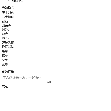
加载中...
卷轴模式
左手翻页
右手翻页
帮助
透明度
100%
速度
100%
弹幕头像
恢复默认
菜单
菜单
菜单
菜单
反馈报错
0/20
发送