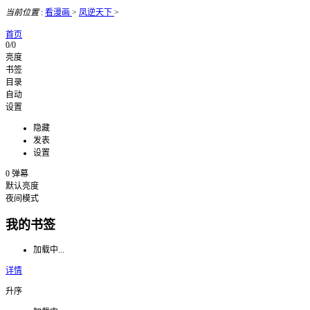
当前位置
:
看漫画
>
凤逆天下
>
首页
0/0
亮度
书签
目录
自动
设置
隐藏
发表
设置
0
弹幕
默认亮度
夜间模式
我的书签
加载中...
详情
升序