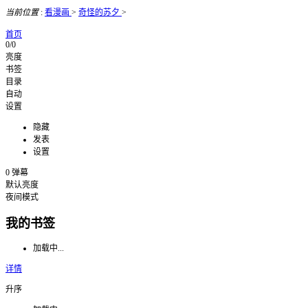
当前位置
:
看漫画
>
奇怪的苏夕
>
首页
0/0
亮度
书签
目录
自动
设置
隐藏
发表
设置
0
弹幕
默认亮度
夜间模式
我的书签
加载中...
详情
升序