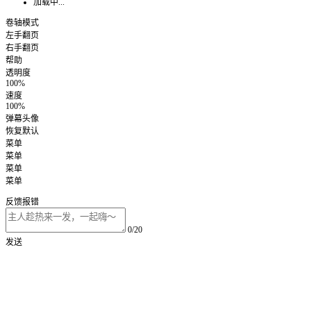
加载中...
卷轴模式
左手翻页
右手翻页
帮助
透明度
100%
速度
100%
弹幕头像
恢复默认
菜单
菜单
菜单
菜单
反馈报错
0/20
发送