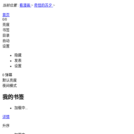
当前位置
:
看漫画
>
奇怪的苏夕
>
首页
0/0
亮度
书签
目录
自动
设置
隐藏
发表
设置
0
弹幕
默认亮度
夜间模式
我的书签
加载中...
详情
升序