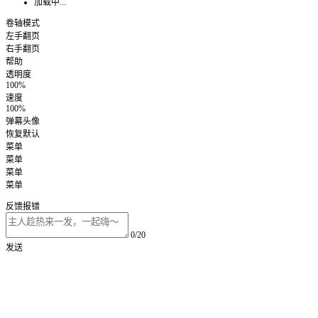
加载中...
卷轴模式
左手翻页
右手翻页
帮助
透明度
100%
速度
100%
弹幕头像
恢复默认
菜单
菜单
菜单
菜单
反馈报错
0/20
发送