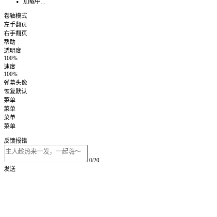
加载中...
卷轴模式
左手翻页
右手翻页
帮助
透明度
100%
速度
100%
弹幕头像
恢复默认
菜单
菜单
菜单
菜单
反馈报错
0/20
发送