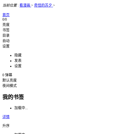
当前位置
:
看漫画
>
奇怪的苏夕
>
首页
0/0
亮度
书签
目录
自动
设置
隐藏
发表
设置
0
弹幕
默认亮度
夜间模式
我的书签
加载中...
详情
升序