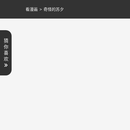
看漫画
>
奇怪的苏夕
猜
你
喜
欢