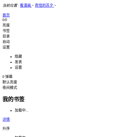
当前位置
:
看漫画
>
奇怪的苏夕
>
首页
0/0
亮度
书签
目录
自动
设置
隐藏
发表
设置
0
弹幕
默认亮度
夜间模式
我的书签
加载中...
详情
升序