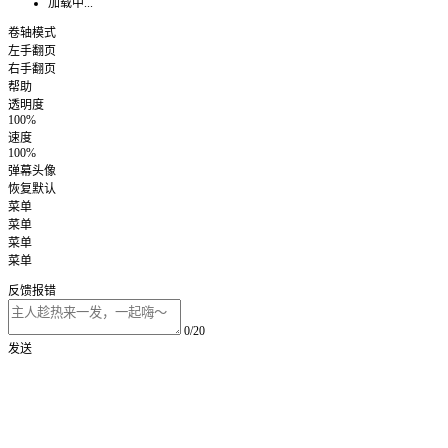
加载中...
卷轴模式
左手翻页
右手翻页
帮助
透明度
100%
速度
100%
弹幕头像
恢复默认
菜单
菜单
菜单
菜单
反馈报错
0/20
发送