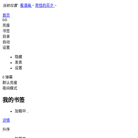
当前位置
:
看漫画
>
奇怪的苏夕
>
首页
0/0
亮度
书签
目录
自动
设置
隐藏
发表
设置
0
弹幕
默认亮度
夜间模式
我的书签
加载中...
详情
升序