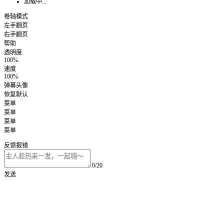
加载中...
卷轴模式
左手翻页
右手翻页
帮助
透明度
100%
速度
100%
弹幕头像
恢复默认
菜单
菜单
菜单
菜单
反馈报错
0/20
发送