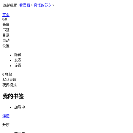
当前位置
:
看漫画
>
奇怪的苏夕
>
首页
0/0
亮度
书签
目录
自动
设置
隐藏
发表
设置
0
弹幕
默认亮度
夜间模式
我的书签
加载中...
详情
升序