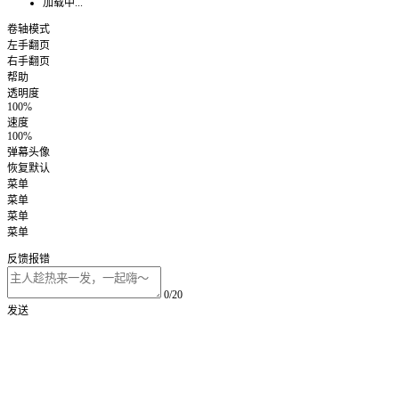
加载中...
卷轴模式
左手翻页
右手翻页
帮助
透明度
100%
速度
100%
弹幕头像
恢复默认
菜单
菜单
菜单
菜单
反馈报错
0/20
发送