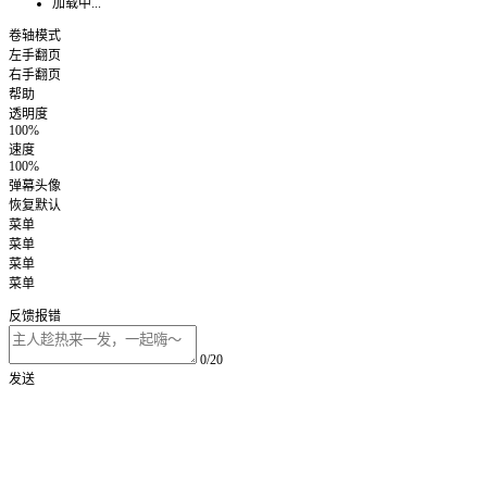
加载中...
卷轴模式
左手翻页
右手翻页
帮助
透明度
100%
速度
100%
弹幕头像
恢复默认
菜单
菜单
菜单
菜单
反馈报错
0/20
发送