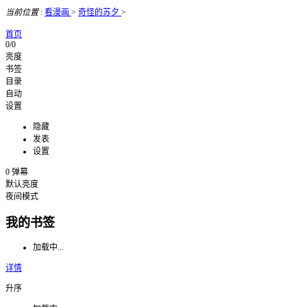
当前位置
:
看漫画
>
奇怪的苏夕
>
首页
0/0
亮度
书签
目录
自动
设置
隐藏
发表
设置
0
弹幕
默认亮度
夜间模式
我的书签
加载中...
详情
升序