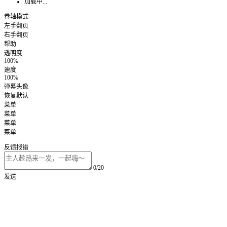
加载中...
卷轴模式
左手翻页
右手翻页
帮助
透明度
100%
速度
100%
弹幕头像
恢复默认
菜单
菜单
菜单
菜单
反馈报错
0/20
发送