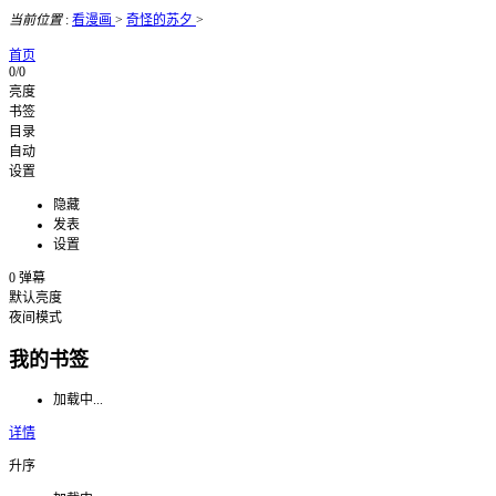
当前位置
:
看漫画
>
奇怪的苏夕
>
首页
0/0
亮度
书签
目录
自动
设置
隐藏
发表
设置
0
弹幕
默认亮度
夜间模式
我的书签
加载中...
详情
升序