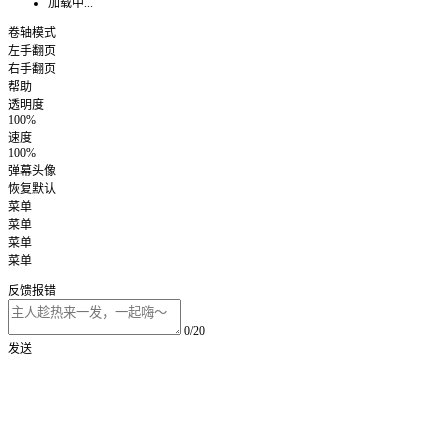
加载中...
卷轴模式
左手翻页
右手翻页
帮助
透明度
100%
速度
100%
弹幕头像
恢复默认
菜单
菜单
菜单
菜单
反馈报错
0/20
发送