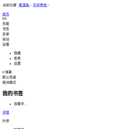
当前位置
:
看漫画
>
天命神途
>
首页
0/0
亮度
书签
目录
自动
设置
隐藏
发表
设置
0
弹幕
默认亮度
夜间模式
我的书签
加载中...
详情
升序