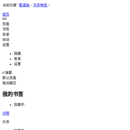
当前位置
:
看漫画
>
天命神途
>
首页
0/0
亮度
书签
目录
自动
设置
隐藏
发表
设置
0
弹幕
默认亮度
夜间模式
我的书签
加载中...
详情
升序