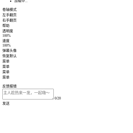
加载中...
卷轴模式
左手翻页
右手翻页
帮助
透明度
100%
速度
100%
弹幕头像
恢复默认
菜单
菜单
菜单
菜单
反馈报错
0/20
发送