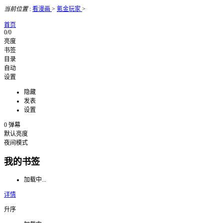
当前位置
:
看漫画
>
氪金玩家
>
首页
0/0
亮度
书签
目录
自动
设置
隐藏
发表
设置
0
弹幕
默认亮度
夜间模式
我的书签
加载中...
详情
升序