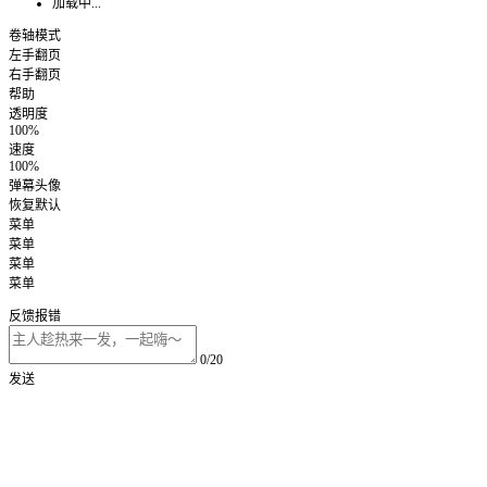
加载中...
卷轴模式
左手翻页
右手翻页
帮助
透明度
100%
速度
100%
弹幕头像
恢复默认
菜单
菜单
菜单
菜单
反馈报错
0/20
发送