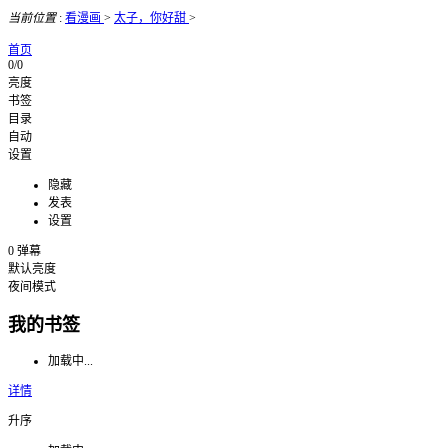
当前位置
:
看漫画
>
太子，你好甜
>
首页
0/0
亮度
书签
目录
自动
设置
隐藏
发表
设置
0
弹幕
默认亮度
夜间模式
我的书签
加载中...
详情
升序