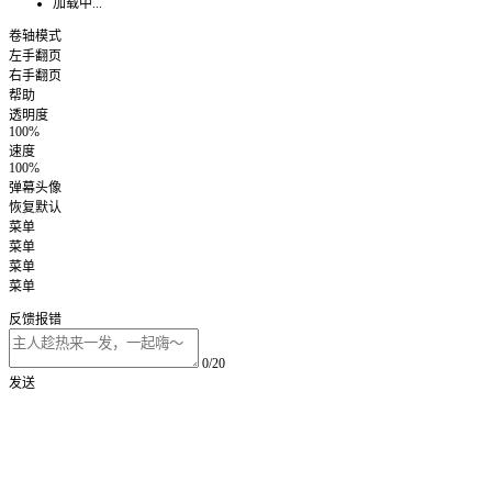
加载中...
卷轴模式
左手翻页
右手翻页
帮助
透明度
100%
速度
100%
弹幕头像
恢复默认
菜单
菜单
菜单
菜单
反馈报错
0/20
发送