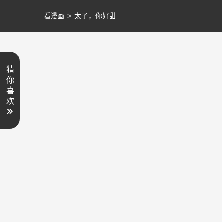
看漫画
>
太子，你好甜
猜
你
喜
欢